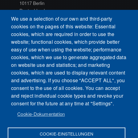
10117 Berlin
Deutschland
We use a selection of our own and third-party
NAVIGATION
cookies on the pages of this website: Essential
cookies, which are required in order to use the
Home
website; functional cookies, which provide better
Impressum
easy of use when using the website; performance
Datenschutz
cookies, which we use to generate aggregated data
on website use and statistics; and marketing
cookies, which are used to display relevant content
and advertising. If you choose "ACCEPT ALL", you
consent to the use of all cookies. You can accept
and reject individual cookie types and revoke your
consent for the future at any time at "Settings".
Cookie-Dokumentation
© 2026 Gutow Consulting
COOKIE-EINSTELLUNGEN