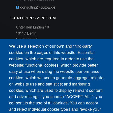
M
consulting@gutow.de
KONFERENZ-ZENTRUM
Unter den Linden 10
10117 Berlin
Deutschland
We use a selection of our own and third-party
NAVIGATION
cookies on the pages of this website: Essential
cookies, which are required in order to use the
Home
website; functional cookies, which provide better
Impressum
easy of use when using the website; performance
Datenschutz
cookies, which we use to generate aggregated data
on website use and statistics; and marketing
cookies, which are used to display relevant content
and advertising. If you choose "ACCEPT ALL", you
consent to the use of all cookies. You can accept
and reject individual cookie types and revoke your